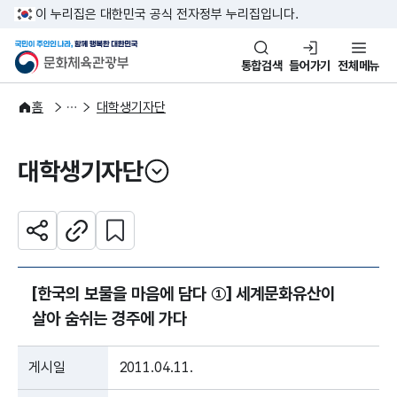
본문 바로가기
주메뉴 바로가기
이 누리집은 대한민국 공식 전자정부 누리집입니다.
국민이 주인인 나라, 함께 행복한
문화체육관광부
통합검색
들어가기
전체메뉴
주요정책
정책소통
홈
대학생기자단
대학생기자단
열기
관심 콘텐츠 설정하기
공유하기
주소복사
[한국의 보물을 마음에 담다 ①] 세계문화유산이
살아 숨쉬는 경주에 가다
게시일
2011.04.11.