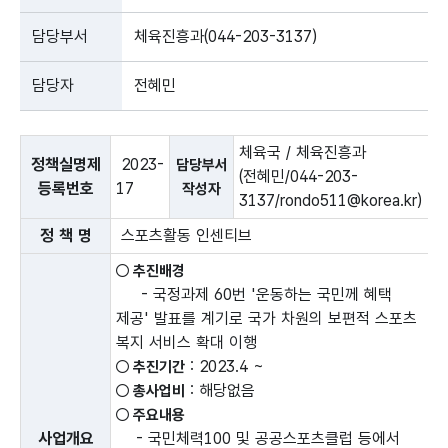
담당부서
체육진흥과(044-203-3137)
담당자
전혜민
정책실명제 사업관리이력서
체육국 / 체육진흥과
정책실명제
2023-
담당부서
(전혜민/044-203-
등록번호
17
작성자
3137/rondo511@korea.kr)
정 책 명
스포츠활동 인센티브
○ 추진배경
- 국정과제 60번 '운동하는 국민께 혜택
제공' 발표를 계기로 국가 차원의 보편적 스포츠
복지 서비스 확대 이행
: 2023.4 ~
○ 추진기간
: 해당없음
○ 총사업비
○ 주요내용
사
업개요
- 국민체력100 및 공공스포츠클럽 등에서