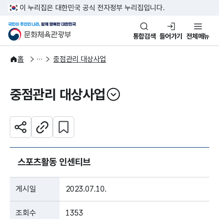
본문 바로가기
주메뉴 바로가기
이 누리집은 대한민국 공식 전자정부 누리집입니다.
국민이 주인인 나라, 함께 행복한
문화체육관광부
통합검색
들어가기
전체메뉴
정보공개
정책실명제
홈
중점관리 대상사업
중점관리 대상사업
열기
관심 콘텐츠 설정하기
공유하기
주소복사
스포츠활동 인센티브
게시일
2023.07.10.
조회수
1353