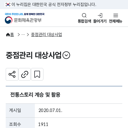
본문 바로가기
주메뉴 바로가기
이 누리집은 대한민국 공식 전자정부 누리집입니다.
국민이 주인인 나라, 함께 행복한
문화체육관광부
통합검색
들어가기
전체메뉴
정보공개
정책실명제
홈
중점관리 대상사업
중점관리 대상사업
열기
관심 콘텐츠 설정하기
공유하기
주소복사
전통스토리 계승 및 활용
게시일
2020.07.01.
조회수
1911