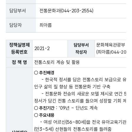
담당부서
전통문화과(044-203-2554)
담당자
최아름
정책실명제
문화체육관광부 문
담당부서
2021-2
등록번호
(최아름
작성자
/044-203-
정 책 명
전통스토리 계승 및 활용
○ 추진배경
- 한국적 정서를 담은 전통스토리 보급으로 유아의
인구 삶의 질 향상 등 전통문화 기반 구축
- 전통문화 전승의 새로운 모델 제시로 연간 50
정서가 담긴 전통 스토리를 들으며 성장할 기회 제공
: '09년 ~ 단년도 계속
○ 추진기간
○ 주요내용
- 여성 어르신(56~80세)을 전국 유아교육기관
(만3~5세) 선현들의 전통스토리를 들려줌