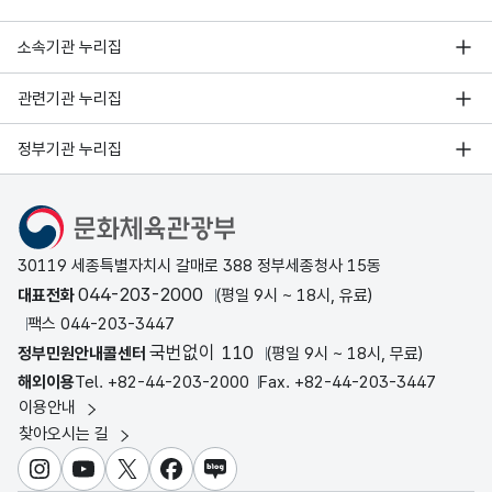
소속기관 누리집
관련기관 누리집
정부기관 누리집
문화체육관광부
30119 세종특별자치시 갈매로 388 정부세종청사 15동
044-203-2000
대표전화
(평일 9시 ~ 18시, 유료)
팩스 044-203-3447
국번없이 110
정부민원안내콜센터
(평일 9시 ~ 18시, 무료)
해외이용
Tel. +82-44-203-2000
Fax. +82-44-203-3447
이용안내
찾아오시는 길
인스타그램
유튜브
X
페이스북
블로그