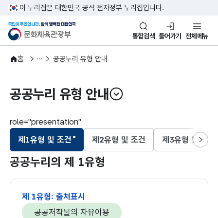
본문 바로가기
주메뉴 바로가기
이 누리집은 대한민국 공식 전자정부 누리집입니다.
국민이 주인인 나라, 함께 행복한
문화체육관광부
통합검색
들어가기
전체메뉴
이용안내
공공누리
홈
공공누리 유형 안내
공공누리 유형 안내
열기
role="presentation"
제1유형 및 조건
제2유형 및 조건
제3유형 및 조건
선택됨
다음
공공누리의 제 1유형
제 1유형: 출처표시
공공저작물의 자유이용