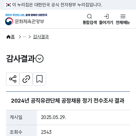
본문 바로가기
주메뉴 바로가기
이 누리집은 대한민국 공식 전자정부 누리집입니다.
국민이 주인인 나라, 함께 행복한
문화체육관광부
통합검색
들어가기
전체메뉴
정보공개
감사·청렴자료
홈
감사결과
감사결과
열기
관심 콘텐츠 설정하기
공유하기
주소복사
2024년 공직유관단체 공정채용 정기 전수조사 결과
게시일
2025.05.29.
조회수
2343