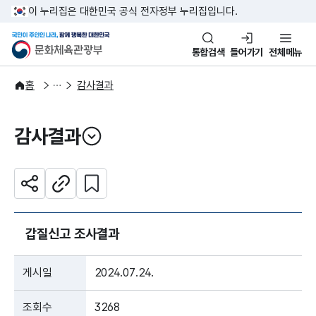
본문 바로가기
주메뉴 바로가기
이 누리집은 대한민국 공식 전자정부 누리집입니다.
국민이 주인인 나라, 함께 행복한
문화체육관광부
통합검색
들어가기
전체메뉴
정보공개
감사·청렴자료
홈
감사결과
감사결과
열기
관심 콘텐츠 설정하기
공유하기
주소복사
갑질신고 조사결과
게시일
2024.07.24.
조회수
3268