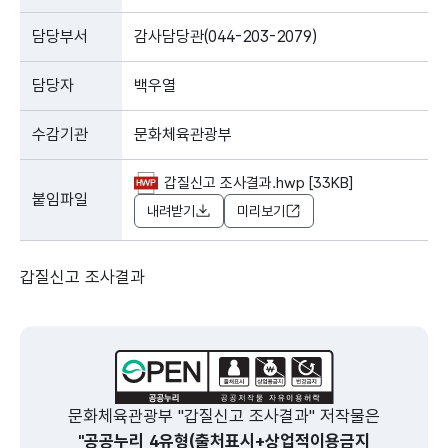
담당부서
감사담당관(044-203-2079)
담당자
백우열
수감기관
문화체육관광부
갑질신고 조사결과.hwp [33KB]
붙임파일
내려받기
미리보기
갑질신고 조사결과
문화체육관광부 "갑질신고 조사결과" 저작물은
"공공누리 4유형(출처표시+상업적이용금지