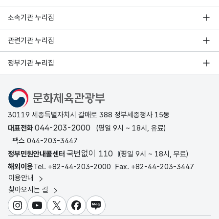
소속기관 누리집
관련기관 누리집
정부기관 누리집
문화체육관광부
30119 세종특별자치시 갈매로 388 정부세종청사 15동
044-203-2000
대표전화
(평일 9시 ~ 18시, 유료)
팩스 044-203-3447
국번없이 110
정부민원안내콜센터
(평일 9시 ~ 18시, 무료)
해외이용
Tel. +82-44-203-2000
Fax. +82-44-203-3447
이용안내
찾아오시는 길
인스타그램
유튜브
X
페이스북
블로그