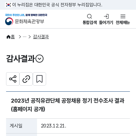
본문 바로가기
주메뉴 바로가기
이 누리집은 대한민국 공식 전자정부 누리집입니다.
국민이 주인인 나라, 함께 행복한
문화체육관광부
통합검색
들어가기
전체메뉴
정보공개
감사·청렴자료
홈
감사결과
감사결과
열기
관심 콘텐츠 설정하기
공유하기
주소복사
2023년 공직유관단체 공정채용 정기 전수조사 결과
(홈페이지 공개)
게시일
2023.12.21.