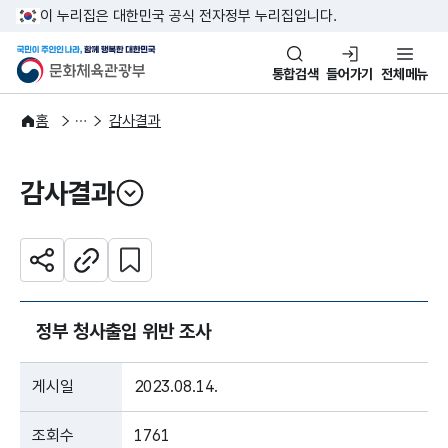
본문 바로가기
주메뉴 바로가기
이 누리집은 대한민국 공식 전자정부 누리집입니다.
국민이 주인인 나라, 함께 행복한
문화체육관광부
통합검색
들어가기
전체메뉴
정보공개
감사·청렴자료
홈
감사결과
감사결과
열기
관심 콘텐츠 설정하기
공유하기
주소복사
정부 청사출입 위반 조사
게시일
2023.08.14.
조회수
1761