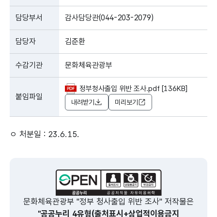
담당부서
감사담당관(044-203-2079)
담당자
김준환
수감기관
문화체육관광부
정부청사출입 위반 조사.pdf [136KB]
붙임파일
내려받기
미리보기
ㅇ 처분일 : 23.6.15.
문화체육관광부 "정부 청사출입 위반 조사" 저작물은
"공공누리 4유형(출처표시+상업적이용금지