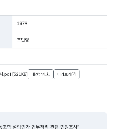
1879
조민령
df [321KB]
내려받기
미리보기
조합 설립인가 업무처리 관련 민원조사"