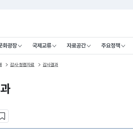
본문 바로가기
주메뉴 바로가기
 나라, 함께 행복한 대한민국
문화광장
국제교류
자료공간
주요정책
개
감사·청렴자료
감사결과
결과
심 콘텐츠 설정하기
복사