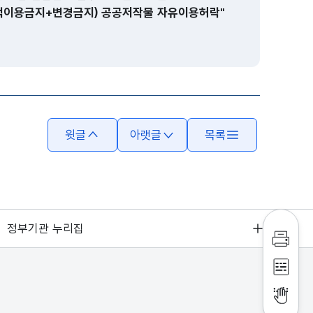
적이용금지+변경금지) 공공저작물 자유이용허락"
윗글
아랫글
목록
정부기관 누리집
인쇄하
점자파
점자뷰