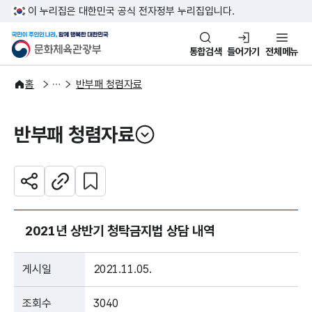
본문 바로가기
주메뉴 바로가기
이 누리집은 대한민국 공식 전자정부 누리집입니다.
국민이 주인인 나라, 함께 행복한
문화체육관광부
통합검색
들어가기
전체메뉴
정보공개
감사·청렴자료
홈
반부패 청렴자료
반부패 청렴자료
열기
관심 콘텐츠 설정하기
공유하기
주소복사
2021년 상반기 청탁금지법 상담 내역
게시일
2021.11.05.
조회수
3040