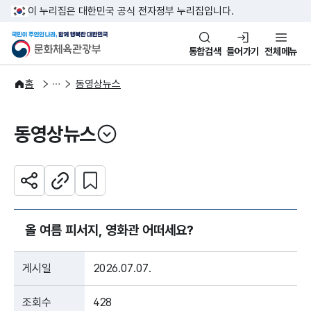
본문 바로가기
주메뉴 바로가기
이 누리집은 대한민국 공식 전자정부 누리집입니다.
국민이 주인인 나라, 함께 행복한
문화체육관광부
통합검색
들어가기
전체메뉴
알림·소식
보도·뉴스
홈
동영상뉴스
동영상뉴스
열기
관심 콘텐츠 설정하기
공유하기
주소복사
올 여름 피서지, 영화관 어떠세요?
게시일
2026.07.07.
조회수
428