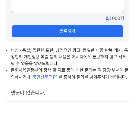
가질 수 있도록 했으면 좋겠다..."
화면자막>대한뉴스 전국 박물관·미술관 260여 곳
0
/1000자
전시 등 진행
등록하기
'급변하는 공동체와 박물관의 미래'라는 주제 아래,
전국 박물관과 미술관 260여 곳이 참여합니다.
비방 · 욕설, 음란한 표현, 상업적인 광고, 동일한 내용 반복 게시, 특
김찬규 기자 chan9yu@korea.kr
정인의 개인정보 유출 등의 내용은 게시자에게 통보하지 않고 삭제
"인근 한옥마을의 가치를 녹인 전시처럼, 올해는 지
될 수 있음을 알려드립니다.
역 고유 콘텐츠를 활용한 전시와 체험 프로그램이 펼
문화체육관광부의 정책 및 자료 등에 대한 문의는 각 담당 부서에 문
쳐집니다."
의하시거나
국민신문고
를 통하여 질의를 남겨주시기 바랍니다.
화면자막>대한뉴스 전시 공간·지역 명소 여행...전주
댓글이 없습니다.
·제주 등 6개 도시
한옥마을 등 전시와 이어진 지역 문화자원을 탐방할
수 있습니다.
지역 명소와 전시 공간을 함께 즐길 수 있는 여행 프
로그램도 마련됐습니다.