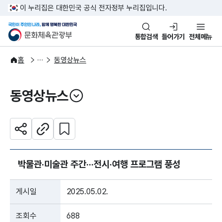
본문 바로가기
주메뉴 바로가기
이 누리집은 대한민국 공식 전자정부 누리집입니다.
국민이 주인인 나라, 함께 행복한
문화체육관광부
통합검색
들어가기
전체메뉴
알림·소식
보도·뉴스
홈
동영상뉴스
동영상뉴스
열기
관심 콘텐츠 설정하기
공유하기
주소복사
박물관·미술관 주간···전시·여행 프로그램 풍성
게시일
2025.05.02.
조회수
688