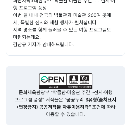
화면자막>대한뉴스 '박물관·미술관 주간' ... 전시·여
행 프로그램 풍성
이번 달 내내 전국의 박물관과 미술관 260여 곳에
서, 특별한 전시와 체험 행사가 펼쳐집니다.
지역 명소를 함께 둘러볼 수 있는 여행 프로그램도
마련되는데요.
김찬규 기자가 안내해드립니다.
김찬규 기자>
(장소: 생태의 집-한옥 사비나 미술관(서울 은평구))
화면자막>대한뉴스 생태의 집-한옥 사비나 미술관
(서울 은평구)
문화체육관광부 "박물관·미술관 주간···전시·여행
한글 자음 모양으로 배치된 한옥이 알록달록 옷을 입
프로그램 풍성" 저작물은
"공공누리 3유형(출처표시
었습니다.
+변경금지) 공공저작물 자유이용허락"
조건에 따라
흑백으로 재구성된 경복궁 근정전 용마루는 금빛으
이용할 수 있습니다.
로 반짝입니다.
궁과 사찰, 거주 공간까지 아우르는 한국 전통 건축