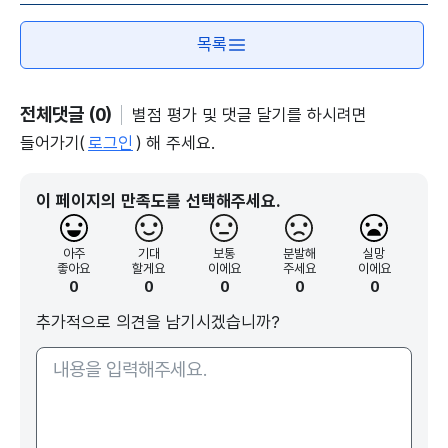
양식, 한옥이 전시로 재탄생했습니다.
목록
인터뷰> 강재현 / 사비나 미술관 학예실장
"(가까이에는) 천년 사찰 진관사가 있고 바로 또 인
근에는 은평 한옥마을이 있습니다. 그래서 이번 전시
전체댓글 (0)
별점 평가 및 댓글 달기를 하시려면
는 지역의 특징을 기반으로 기획된 전시고요."
들어가기(
로그인
) 해 주세요.
창문과 바람길, 마당과 채 나눔 등 한옥 건축의 특징
이 페이지의 만족도를 선택해주세요.
을 바탕으로 한국 특유의 공동체 정신을 조명합니다.
회화와 입체, AI 미디어 아트 등 작가 13명이 참여
한 전시가 이번 한 달 동안 펼쳐질 '박물관·미술관 주
아주
기대
보통
분발해
실망
좋아요
할게요
이에요
주세요
이에요
간'의 시작을 알렸습니다.
0
0
0
0
0
화면자막> 대한뉴스 이번 달 31일까지 '박물관·미술
추가적으로 의견을 남기시겠습니까?
관 주간'
녹취> 유인촌 / 문화체육관광부 장관
"우리가 가지고 있는 문화적인 자산을 일깨워주는,
그래서 더 많은 국민들이 박물관, 미술관에 관심을