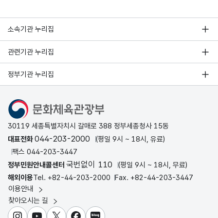
전북 전주와 제주 등 6개 지역을 전문 해설사와 함께
거닐 수 있습니다.
또, 전국 50개 박물관과 미술관에서는 대표 소장품
소속기관 누리집
에 담긴 이야기를 담은 전시가 열립니다.
관련기관 누리집
(영상취재: 김태형 / 영상편집: 오희현)
더 자세한 프로그램은 공식 누리집에서 확인할 수 있
정부기관 누리집
습니다.
KTV 김찬규입니다.
문화체육관광부
30119 세종특별자치시 갈매로 388 정부세종청사 15동
044-203-2000
대표전화
(평일 9시 ~ 18시, 유료)
팩스 044-203-3447
국번없이 110
정부민원안내콜센터
(평일 9시 ~ 18시, 무료)
해외이용
Tel. +82-44-203-2000
Fax. +82-44-203-3447
이용안내
찾아오시는 길