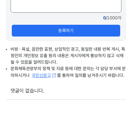
1946년 초 북한 땅이었을 때 지어진 지상 3층의 러
시아식 건물인데, 지금은 콘크리트 골조만 남아있습
니다.
0
/1000자
문체부는 전국에 산재한 주요 전적지와 기념시설을
등록하기
자전거로 둘러볼 수 있는 순례길을 조성하는 등 자전
거 여행을 활성화에 나섭니다.
비방 · 욕설, 음란한 표현, 상업적인 광고, 동일한 내용 반복 게시, 특
인터뷰> 유인촌 / 문화체육관광부 장관
정인의 개인정보 유출 등의 내용은 게시자에게 통보하지 않고 삭제
"상당히 많은 숫자의 자전거 동호인들이 있기 때문
될 수 있음을 알려드립니다.
에 교통이 편하고 코스 개발이 잘 되면 전국적으로
문화체육관광부의 정책 및 자료 등에 대한 문의는 각 담당 부서에 문
많은 분들이 자전거 관광을 할 거라고 저는 기대합니
의하시거나
국민신문고
를 통하여 질의를 남겨주시기 바랍니다.
다."
댓글이 없습니다.
문체부는 오는 11월까지 자전거 자유여행 코스 60
곳을 선정해 공개할 예정입니다.
(영상취재: 김태형 / 영상편집: 김예준)
KTV 김찬규입니다.