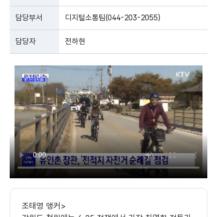
담당부서
디지털소통팀(044-203-2055)
담당자
전하현
조태영 앵커>