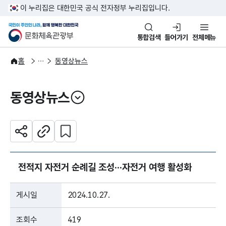
본문 바로가기
주메뉴 바로가기
이 누리집은 대한민국 공식 전자정부 누리집입니다.
국민이 주인인 나라, 함께 행복한
문화체육관광부
통합검색
들어가기
전체메뉴
알림·소식
보도·뉴스
홈
동영상뉴스
동영상뉴스
열기
관심 콘텐츠 설정하기
공유하기
주소복사
전적지 자전거 순례길 조성···자전거 여행 활성화
게시일
2024.10.27.
조회수
419