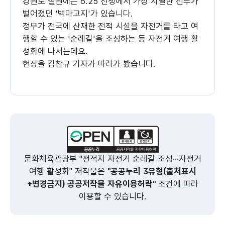
강원도 철원에는 6.25 전쟁에서 가장 치열한 전투가
벌어졌던 '백마고지'가 있습니다.
정부가 전국에 산재한 전적 시설을 자전거를 타고 여
행할 수 있는 '순례길'을 조성하는 등 자전거 여행 활
성화에 나서는데요.
현장을 김찬규 기자가 따라가 봤습니다.
김찬규 기자
구름 한 점 없이 푸른 하늘 아래 나무들이 하나둘 옷
을 갈아입는 가을.
(장소: 백마고지 전적기념관 (강원도 철원))
문화체육관광부 "전적지 자전거 순례길 조성···자전거
1952년 10월 열흘 동안 6.25 전쟁에서 가장 치열
여행 활성화" 저작물은
"공공누리 3유형(출처표시
한 전투가 벌어졌던 백마고지도 점차 노랗게 물들고
+변경금지) 공공저작물 자유이용허락"
조건에 따라
있습니다.
이용할 수 있습니다.
유인촌 문화체육관광부 장관이 백마고지를 찾아 철
원과 연천 지역의 자전거 여행길을 직접 달리며 '전