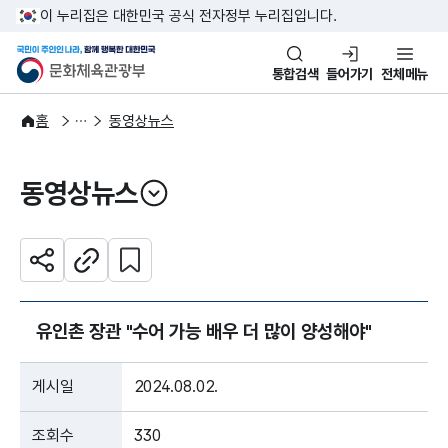
본문 바로가기
주메뉴 바로가기
이 누리집은 대한민국 공식 전자정부 누리집입니다.
국민이 주인인 나라, 함께 행복한
문화체육관광부
통합검색
들어가기
전체메뉴
알림·소식
보도·뉴스
홈
동영상뉴스
동영상뉴스
열기
관심 콘텐츠 설정하기
공유하기
주소복사
유인촌 장관 "수어 가능 배우 더 많이 양성해야"
게시일
2024.08.02.
조회수
330