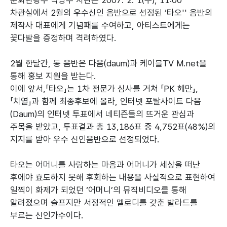
문화관광부 박양우 차관은 2007. 2. 1(수), 11:00
차관실에서 2월의 우수신인 음반으로 선정된 ‘타오'' 음반의
제작사 대표에게 기념패를 수여하고, 아티스트에게는
꽃다발을 증정하며 격려하였다.
2월 한달간, 동 음반은 다음(daum)과 케이블TV M.net을
통해 홍보 지원을 받는다.
이에 앞서,「타오」는 1차 전문가 심사를 거쳐 「PK 헤만」,
「치열」과 함께 최종후보에 올라, 인터넷 포탈사이트 다음
(Daum)의 인터넷 투표에서 네티즌들의 뜨거운 관심과
주목을 받았고, 투표결과 총 13,186표 중 4,752표(48%)의
지지를 받아 우수 신인음반으로 선정되었다.
타오는 어머니를 사랑하는 마음과 어머니가 세상을 떠난
후에야 효도하지 못해 후회하는 내용을 사실적으로 표현하여
일찍이 화제가 되었던 ‘어머니’의 뮤직비디오를 통해
알려졌으며 슬프지만 서정적인 멜로디를 갖춘 발라드를
부르는 신인가수이다.