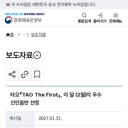
본문 바로가기
주메뉴 바로가기
이 누리집은 대한민국 공식 전자정부 누리집입니다.
국민이 주인인 나라, 함께 행복한
문화체육관광부
통합검색
들어가기
전체메뉴
알림·소식
보도·뉴스
홈
보도자료
보도자료
열기
관심 콘텐츠 설정하기
공유하기
주소복사
타오『TAO The First』, 이 달 (2월)의 우수
신인음반 선정
게시일
2007.01.31.