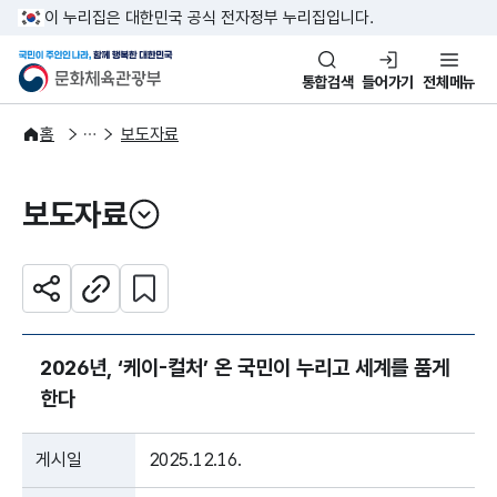
본문 바로가기
주메뉴 바로가기
이 누리집은 대한민국 공식 전자정부 누리집입니다.
국민이 주인인 나라, 함께 행복한
문화체육관광부
통합검색
들어가기
전체메뉴
알림·소식
보도·뉴스
홈
보도자료
보도자료
열기
관심 콘텐츠 설정하기
공유하기
주소복사
2026년, ‘케이-컬처’ 온 국민이 누리고 세계를 품게
한다
게시일
2025.12.16.