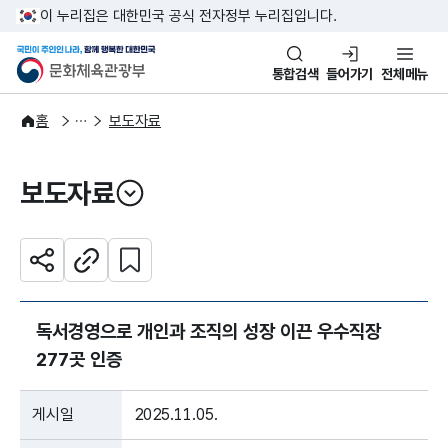
본문 바로가기
주메뉴 바로가기
이 누리집은 대한민국 공식 전자정부 누리집입니다.
국민이 주인인 나라, 함께 행복한
문화체육관광부
통합검색
들어가기
전체메뉴
알림·소식
보도·뉴스
홈
보도자료
보도자료
열기
관심 콘텐츠 설정하기
공유하기
주소복사
독서경영으로 개인과 조직의 성장 이끈 우수직장
277곳 인증
게시일
2025.11.05.