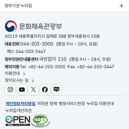
정부기관 누리집
문화체육관광부
30119 세종특별자치시 갈매로 388 정부세종청사 15동
044-203-2000
대표전화
(평일 9시 ~ 18시, 유료)
팩스 044-203-3447
국번없이 110
정부민원안내콜센터
(평일 9시 ~ 18시, 무료)
해외이용
Tel. +82-44-203-2000
Fax. +82-44-203-3447
이용안내
찾아오시는 길
인스타그램
유튜브
X
페이스북
블로그
개인정보처리방침
저작권 정책
행정서비스헌장
누리집 이용안내
누리집개선의견