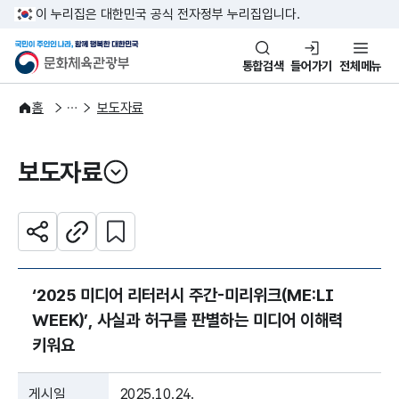
본문 바로가기
주메뉴 바로가기
이 누리집은 대한민국 공식 전자정부 누리집입니다.
국민이 주인인 나라, 함께 행복한
문화체육관광부
통합검색
들어가기
전체메뉴
알림·소식
보도·뉴스
홈
보도자료
보도자료
열기
관심 콘텐츠 설정하기
공유하기
주소복사
‘2025 미디어 리터러시 주간-미리위크(ME:LI
WEEK)’, 사실과 허구를 판별하는 미디어 이해력
키워요
게시일
2025.10.24.