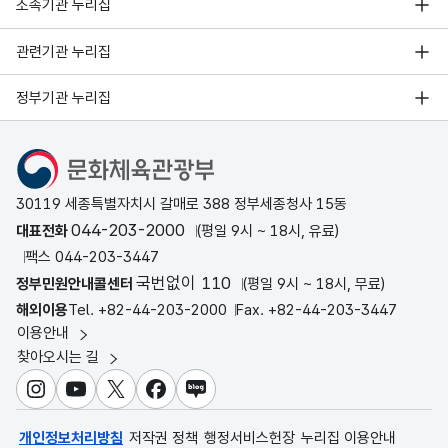
소속기관 누리집
관련기관 누리집
정부기관 누리집
문화체육관광부
30119 세종특별자치시 갈매로 388 정부세종청사 15동
044-203-2000
대표전화
(평일 9시 ~ 18시, 유료)
팩스 044-203-3447
국번없이 110
정부민원안내콜센터
(평일 9시 ~ 18시, 무료)
해외이용
Tel. +82-44-203-2000
Fax. +82-44-203-3447
이용안내
찾아오시는 길
인스타그램
유튜브
X
페이스북
블로그
개인정보처리방침
저작권 정책
행정서비스헌장
누리집 이용안내