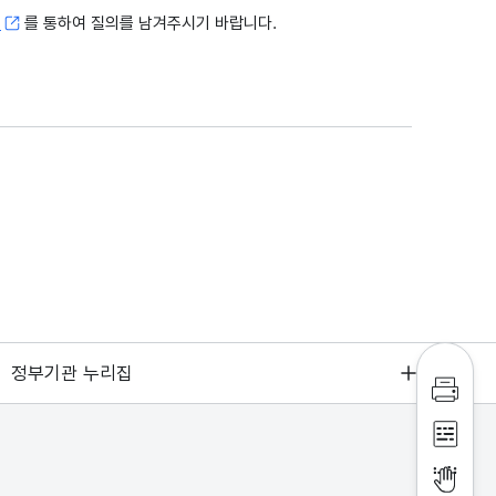
고
를 통하여 질의를 남겨주시기 바랍니다.
정부기관 누리집
인쇄하
점자파
점자뷰