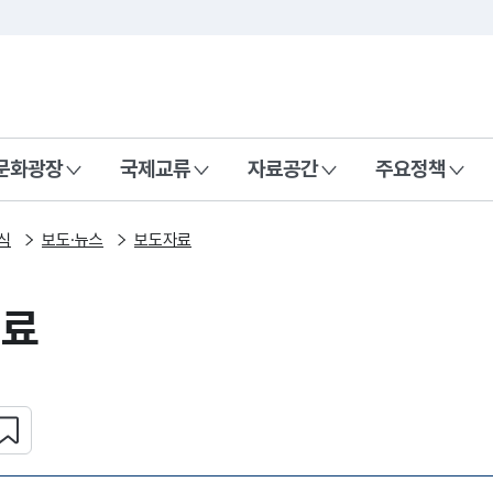
본문 바로가기
주메뉴 바로가기
 나라, 함께 행복한 대한민국
문화광장
국제교류
자료공간
주요정책
식
보도·뉴스
보도자료
자료
심 콘텐츠 설정하기
복사