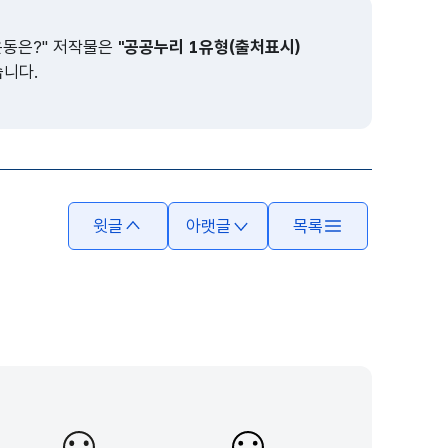
운동은?" 저작물은
"공공누리 1유형(출처표시)
습니다.
윗글
아랫글
목록