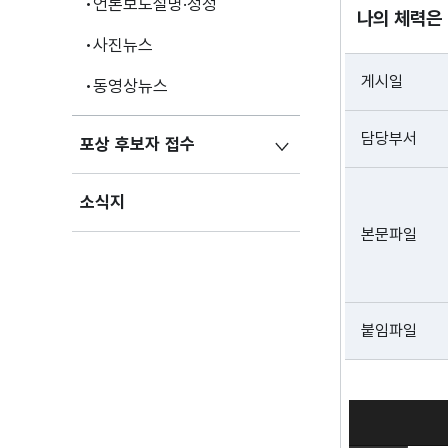
언론보도설명·정정
나의 체력은 
사진뉴스
게시일
동영상뉴스
담당부서
포상 후보자 접수
소식지
본문파일
붙임파일