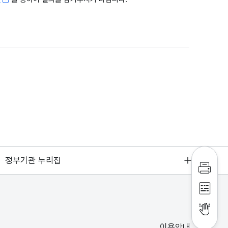
정부기관 누리집
인쇄하
점자파
점자뷰
이용안내