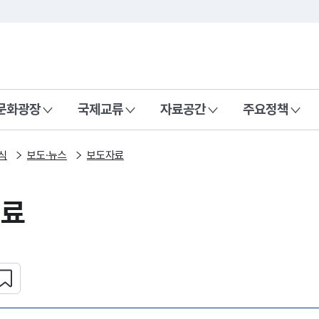
본문 바로가기
주메뉴 바로가기
 나라, 함께 행복한 대한민국
문화광장
국제교류
자료공간
주요정책
식
보도·뉴스
보도자료
자료
심 콘텐츠 설정하기
복사