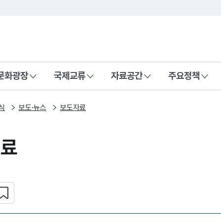
본문 바로가기
주메뉴 바로가기
 나라, 함께 행복한 대한민국
문화광장
국제교류
자료공간
주요정책
식
보도·뉴스
보도자료
자료
심 콘텐츠 설정하기
복사