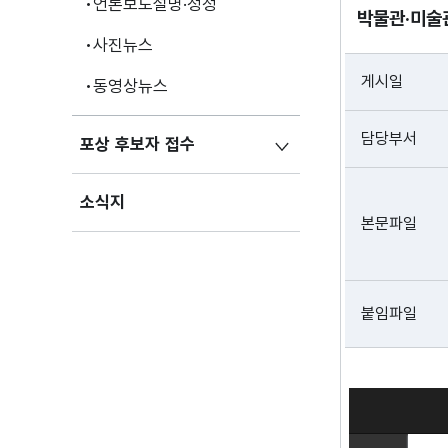
언론보도설명·정정
박물관·미술
사진뉴스
게시일
동영상뉴스
담당부서
포상 후보자 접수
소식지
본문파일
붙임파일