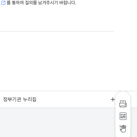
고
를 통하여 질의를 남겨주시기 바랍니다.
정부기관 누리집
인쇄하
점자파
점자뷰