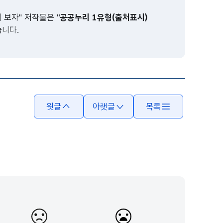
어 보자" 저작물은
"공공누리 1유형(출처표시)
습니다.
윗글
아랫글
목록