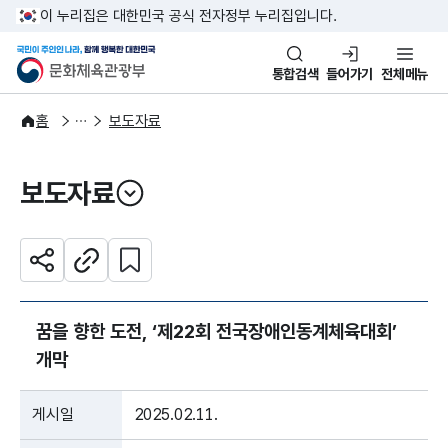
본문 바로가기
주메뉴 바로가기
이 누리집은 대한민국 공식 전자정부 누리집입니다.
국민이 주인인 나라, 함께 행복한
문화체육관광부
통합검색
들어가기
전체메뉴
알림·소식
보도·뉴스
홈
보도자료
보도자료
열기
관심 콘텐츠 설정하기
공유하기
주소복사
꿈을 향한 도전, ‘제22회 전국장애인동계체육대회’
개막
게시일
2025.02.11.