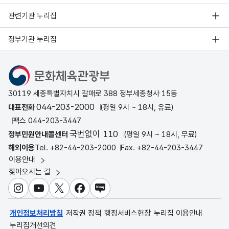
관련기관 누리집
정부기관 누리집
문화체육관광부
30119 세종특별자치시 갈매로 388 정부세종청사 15동
044-203-2000
대표전화
(평일 9시 ~ 18시, 유료)
팩스 044-203-3447
국번없이 110
정부민원안내콜센터
(평일 9시 ~ 18시, 무료)
해외이용
Tel. +82-44-203-2000
Fax. +82-44-203-3447
이용안내
찾아오시는 길
인스타그램
유튜브
X
페이스북
블로그
개인정보처리방침
저작권 정책
행정서비스헌장
누리집 이용안내
누리집개선의견