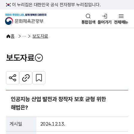
본문 바로가기
주메뉴 바로가기
이 누리집은 대한민국 공식 전자정부 누리집입니다.
국민이 주인인 나라, 함께 행복한
문화체육관광부
통합검색
들어가기
전체메뉴
알림·소식
보도·뉴스
홈
보도자료
보도자료
열기
관심 콘텐츠 설정하기
공유하기
주소복사
인공지능 산업 발전과 창작자 보호 균형 위한
해법은?
게시일
2024.12.13.