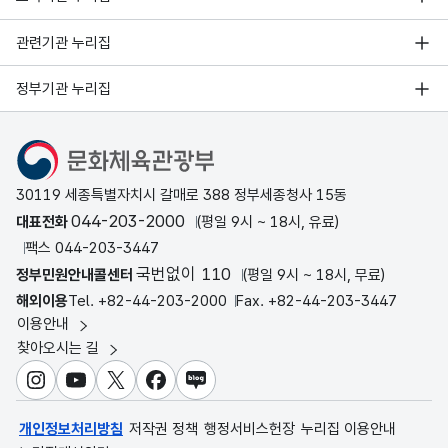
관련기관 누리집
정부기관 누리집
문화체육관광부
30119 세종특별자치시 갈매로 388 정부세종청사 15동
044-203-2000
대표전화
(평일 9시 ~ 18시, 유료)
팩스 044-203-3447
국번없이 110
정부민원안내콜센터
(평일 9시 ~ 18시, 무료)
해외이용
Tel. +82-44-203-2000
Fax. +82-44-203-3447
이용안내
찾아오시는 길
인스타그램
유튜브
X
페이스북
블로그
개인정보처리방침
저작권 정책
행정서비스헌장
누리집 이용안내