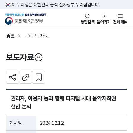
본문 바로가기
주메뉴 바로가기
이 누리집은 대한민국 공식 전자정부 누리집입니다.
국민이 주인인 나라, 함께 행복한
문화체육관광부
통합검색
들어가기
전체메뉴
알림·소식
보도·뉴스
홈
보도자료
보도자료
열기
관심 콘텐츠 설정하기
공유하기
주소복사
권리자, 이용자 등과 함께 디지털 시대 음악저작권
현안 논의
게시일
2024.12.12.