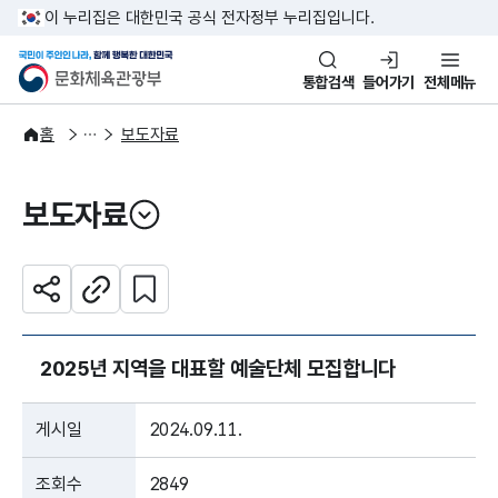
본문 바로가기
주메뉴 바로가기
이 누리집은 대한민국 공식 전자정부 누리집입니다.
국민이 주인인 나라, 함께 행복한
문화체육관광부
통합검색
들어가기
전체메뉴
알림·소식
보도·뉴스
홈
보도자료
보도자료
열기
관심 콘텐츠 설정하기
공유하기
주소복사
2025년 지역을 대표할 예술단체 모집합니다
게시일
2024.09.11.
조회수
2849