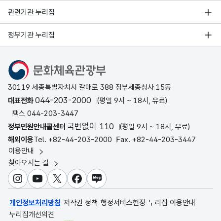
관련기관 누리집
정부기관 누리집
문화체육관광부
30119 세종특별자치시 갈매로 388 정부세종청사 15동
044-203-2000
대표전화
(평일 9시 ~ 18시, 유료)
팩스 044-203-3447
국번없이 110
정부민원안내콜센터
(평일 9시 ~ 18시, 무료)
해외이용
Tel. +82-44-203-2000
Fax. +82-44-203-3447
이용안내
찾아오시는 길
인스타그램
유튜브
X
페이스북
블로그
개인정보처리방침
저작권 정책
행정서비스헌장
누리집 이용안내
누리집개선의견