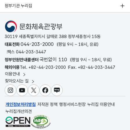
정부기관 누리집
문화체육관광부
30119 세종특별자치시 갈매로 388 정부세종청사 15동
044-203-2000
대표전화
(평일 9시 ~ 18시, 유료)
팩스 044-203-3447
국번없이 110
정부민원안내콜센터
(평일 9시 ~ 18시, 무료)
해외이용
Tel. +82-44-203-2000
Fax. +82-44-203-3447
이용안내
찾아오시는 길
인스타그램
유튜브
X
페이스북
블로그
개인정보처리방침
저작권 정책
행정서비스헌장
누리집 이용안내
누리집개선의견