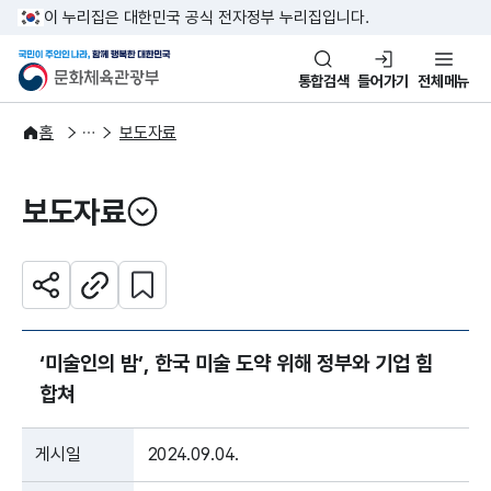
본문 바로가기
주메뉴 바로가기
이 누리집은 대한민국 공식 전자정부 누리집입니다.
국민이 주인인 나라, 함께 행복한
문화체육관광부
통합검색
들어가기
전체메뉴
알림·소식
보도·뉴스
홈
보도자료
보도자료
열기
관심 콘텐츠 설정하기
공유하기
주소복사
‘미술인의 밤’, 한국 미술 도약 위해 정부와 기업 힘
합쳐
게시일
2024.09.04.