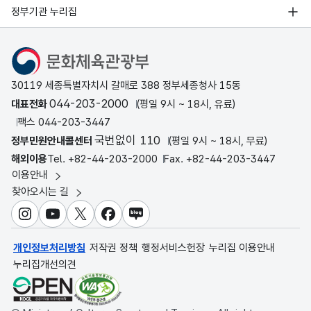
정부기관 누리집
문화체육관광부
30119 세종특별자치시 갈매로 388 정부세종청사 15동
044-203-2000
대표전화
(평일 9시 ~ 18시, 유료)
팩스 044-203-3447
국번없이 110
정부민원안내콜센터
(평일 9시 ~ 18시, 무료)
해외이용
Tel. +82-44-203-2000
Fax. +82-44-203-3447
이용안내
찾아오시는 길
인스타그램
유튜브
X
페이스북
블로그
개인정보처리방침
저작권 정책
행정서비스헌장
누리집 이용안내
누리집개선의견