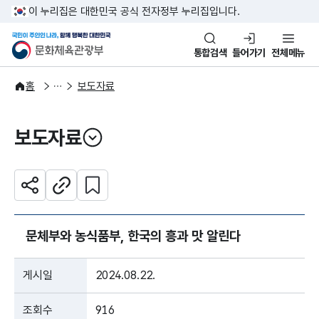
본문 바로가기
주메뉴 바로가기
이 누리집은 대한민국 공식 전자정부 누리집입니다.
국민이 주인인 나라, 함께 행복한
문화체육관광부
통합검색
들어가기
전체메뉴
알림·소식
보도·뉴스
홈
보도자료
보도자료
열기
관심 콘텐츠 설정하기
공유하기
주소복사
문체부와 농식품부, 한국의 흥과 맛 알린다
게시일
2024.08.22.
조회수
916