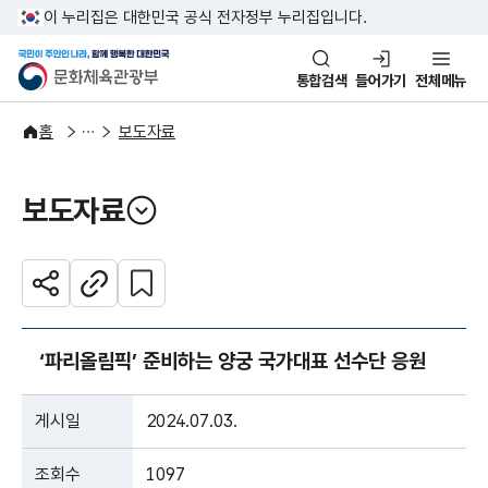
본문 바로가기
주메뉴 바로가기
이 누리집은 대한민국 공식 전자정부 누리집입니다.
국민이 주인인 나라, 함께 행복한
문화체육관광부
통합검색
들어가기
전체메뉴
알림·소식
보도·뉴스
홈
보도자료
보도자료
열기
관심 콘텐츠 설정하기
공유하기
주소복사
‘파리올림픽’ 준비하는 양궁 국가대표 선수단 응원
게시일
2024.07.03.
조회수
1097