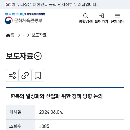
본문 바로가기
주메뉴 바로가기
이 누리집은 대한민국 공식 전자정부 누리집입니다.
국민이 주인인 나라, 함께 행복한
문화체육관광부
통합검색
들어가기
전체메뉴
알림·소식
보도·뉴스
홈
보도자료
보도자료
열기
관심 콘텐츠 설정하기
공유하기
주소복사
한복의 일상화와 산업화 위한 정책 방향 논의
게시일
2024.06.04.
조회수
1085