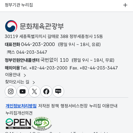
정부기관 누리집
문화체육관광부
30119 세종특별자치시 갈매로 388 정부세종청사 15동
044-203-2000
대표전화
(평일 9시 ~ 18시, 유료)
팩스 044-203-3447
국번없이 110
정부민원안내콜센터
(평일 9시 ~ 18시, 무료)
해외이용
Tel. +82-44-203-2000
Fax. +82-44-203-3447
이용안내
찾아오시는 길
인스타그램
유튜브
X
페이스북
블로그
개인정보처리방침
저작권 정책
행정서비스헌장
누리집 이용안내
누리집개선의견