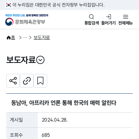
본문 바로가기
주메뉴 바로가기
이 누리집은 대한민국 공식 전자정부 누리집입니다.
국민이 주인인 나라, 함께 행복한
문화체육관광부
통합검색
들어가기
전체메뉴
알림·소식
보도·뉴스
홈
보도자료
보도자료
열기
관심 콘텐츠 설정하기
공유하기
주소복사
동남아, 아프리카 언론 통해 한국의 매력 알린다
게시일
2024.04.28.
조회수
685