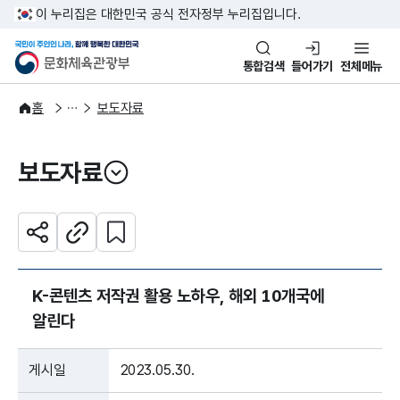
본문 바로가기
주메뉴 바로가기
이 누리집은 대한민국 공식 전자정부 누리집입니다.
국민이 주인인 나라, 함께 행복한
문화체육관광부
통합검색
들어가기
전체메뉴
알림·소식
보도·뉴스
홈
보도자료
보도자료
열기
관심 콘텐츠 설정하기
공유하기
주소복사
K-콘텐츠 저작권 활용 노하우, 해외 10개국에
알린다
게시일
2023.05.30.