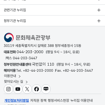
관련기관 누리집
정부기관 누리집
문화체육관광부
30119 세종특별자치시 갈매로 388 정부세종청사 15동
044-203-2000
대표전화
(평일 9시 ~ 18시, 유료)
팩스 044-203-3447
국번없이 110
정부민원안내콜센터
(평일 9시 ~ 18시, 무료)
해외이용
Tel. +82-44-203-2000
Fax. +82-44-203-3447
이용안내
찾아오시는 길
인스타그램
유튜브
X
페이스북
블로그
개인정보처리방침
저작권 정책
행정서비스헌장
누리집 이용안내