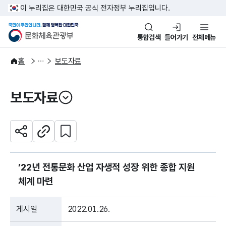
본문 바로가기
주메뉴 바로가기
이 누리집은 대한민국 공식 전자정부 누리집입니다.
국민이 주인인 나라, 함께 행복한
문화체육관광부
통합검색
들어가기
전체메뉴
알림·소식
보도·뉴스
홈
보도자료
보도자료
열기
관심 콘텐츠 설정하기
공유하기
주소복사
’22년 전통문화 산업 자생적 성장 위한 종합 지원
체계 마련
게시일
2022.01.26.