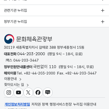
관련기관 누리집
정부기관 누리집
문화체육관광부
30119 세종특별자치시 갈매로 388 정부세종청사 15동
044-203-2000
대표전화
(평일 9시 ~ 18시, 유료)
팩스 044-203-3447
국번없이 110
정부민원안내콜센터
(평일 9시 ~ 18시, 무료)
해외이용
Tel. +82-44-203-2000
Fax. +82-44-203-3447
이용안내
찾아오시는 길
인스타그램
유튜브
X
페이스북
블로그
개인정보처리방침
저작권 정책
행정서비스헌장
누리집 이용안내