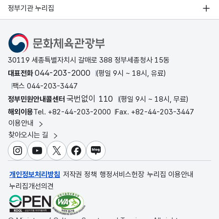
정부기관 누리집
문화체육관광부
30119 세종특별자치시 갈매로 388 정부세종청사 15동
044-203-2000
대표전화
(평일 9시 ~ 18시, 유료)
팩스 044-203-3447
국번없이 110
정부민원안내콜센터
(평일 9시 ~ 18시, 무료)
해외이용
Tel. +82-44-203-2000
Fax. +82-44-203-3447
이용안내
찾아오시는 길
인스타그램
유튜브
X
페이스북
블로그
개인정보처리방침
저작권 정책
행정서비스헌장
누리집 이용안내
누리집개선의견