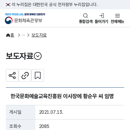
본문 바로가기
주메뉴 바로가기
이 누리집은 대한민국 공식 전자정부 누리집입니다.
국민이 주인인 나라, 함께 행복한
문화체육관광부
통합검색
들어가기
전체메뉴
알림·소식
보도·뉴스
홈
보도자료
보도자료
열기
관심 콘텐츠 설정하기
공유하기
주소복사
한국문화예술교육진흥원 이사장에 황순우 씨 임명
게시일
2021.07.13.
조회수
2085