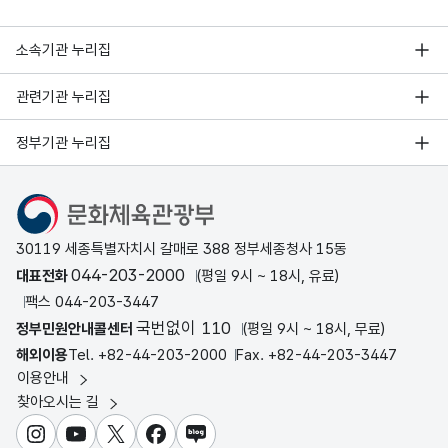
소속기관 누리집
관련기관 누리집
정부기관 누리집
문화체육관광부
30119 세종특별자치시 갈매로 388 정부세종청사 15동
044-203-2000
대표전화
(평일 9시 ~ 18시, 유료)
팩스 044-203-3447
국번없이 110
정부민원안내콜센터
(평일 9시 ~ 18시, 무료)
해외이용
Tel. +82-44-203-2000
Fax. +82-44-203-3447
이용안내
찾아오시는 길
인스타그램
유튜브
X
페이스북
블로그