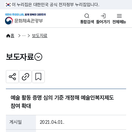
본문 바로가기
주메뉴 바로가기
이 누리집은 대한민국 공식 전자정부 누리집입니다.
국민이 주인인 나라, 함께 행복한
문화체육관광부
통합검색
들어가기
전체메뉴
알림·소식
보도·뉴스
홈
보도자료
보도자료
열기
관심 콘텐츠 설정하기
공유하기
주소복사
예술 활동 증명 심의 기준 개정해 예술인복지제도
참여 확대
게시일
2021.04.01.