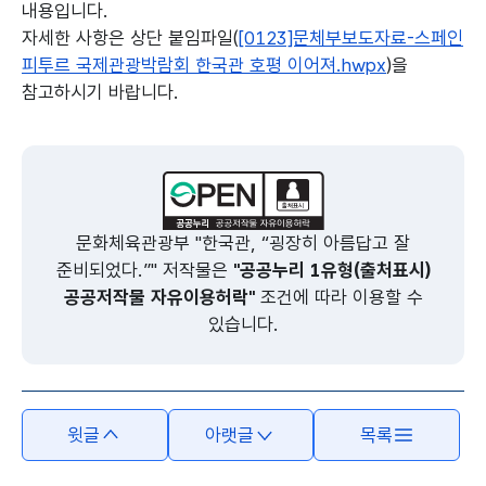
내용입니다.
자세한 사항은 상단 붙임파일(
[0123]문체부보도자료-스페인
피투르 국제관광박람회 한국관 호평 이어져.hwpx
)을
참고하시기 바랍니다.
본문의 내용은 뷰어시스템으로 인하여 점자제공이 되지 않습니다.
문화체육관광부 "한국관, “굉장히 아름답고 잘
준비되었다.”" 저작물은
"공공누리 1유형(출처표시)
공공저작물 자유이용허락"
조건에 따라 이용할 수
있습니다.
윗글
아랫글
목록