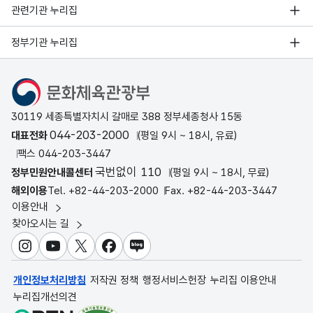
관련기관 누리집
정부기관 누리집
문화체육관광부
30119 세종특별자치시 갈매로 388 정부세종청사 15동
044-203-2000
대표전화
(평일 9시 ~ 18시, 유료)
팩스 044-203-3447
국번없이 110
정부민원안내콜센터
(평일 9시 ~ 18시, 무료)
해외이용
Tel. +82-44-203-2000
Fax. +82-44-203-3447
이용안내
찾아오시는 길
인스타그램
유튜브
X
페이스북
블로그
개인정보처리방침
저작권 정책
행정서비스헌장
누리집 이용안내
누리집개선의견