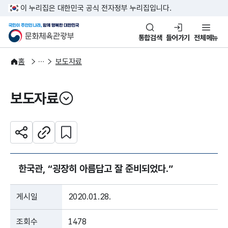
본문 바로가기
주메뉴 바로가기
이 누리집은 대한민국 공식 전자정부 누리집입니다.
국민이 주인인 나라, 함께 행복한
문화체육관광부
통합검색
들어가기
전체메뉴
알림·소식
보도·뉴스
홈
보도자료
보도자료
열기
관심 콘텐츠 설정하기
공유하기
주소복사
한국관, “굉장히 아름답고 잘 준비되었다.”
게시일
2020.01.28.
조회수
1478