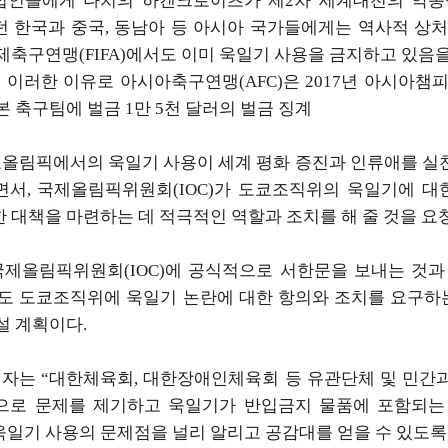
인들에게 나치의 하켄크로이츠가 제
2
차 세계대전의 악몽
던 한국과 중국
,
동남아 등 아시아 국가들에게는 역사적 상
제축구연맹
(FIFA)
에서도 이미 욱일기 사용을
금지하고 있음
)
이러한 이유로 아시아축구연맹
(AFC)
은
2017
년 아시아챔
본 축구팀에 벌금
1
만
5
천 달러의 벌금 징계
올림픽에서의 욱일기 사용이 세계 평화 증진과 인류애를 실
면서
,
국제올림픽
위원회
(IOC)
가 도쿄조직위의 욱일기에 대
 대책을 마련하는 데 적극적인 역할과 조치를 해
줄 것을 
국제올림픽위원회
(IOC)
에 공식적으로 서한문을 보내는 것
도 도쿄조직위에
욱일기 논란에 대한 항의와 조치를 요구하
설 계획이다
.
계자는
“
대한체육회
,
대한장애인체육회 등 유관단체 및 민간
으로 문제를
제기하고 욱일기가 반입금지 물품에 포함되는
욱일기 사용의 문제점을 널리 알리고 공감대를
얻을 수 있도