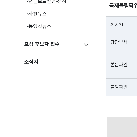
언론보도설명·정정
국제올림픽위
사진뉴스
게시일
동영상뉴스
담당부서
포상 후보자 접수
소식지
본문파일
붙임파일