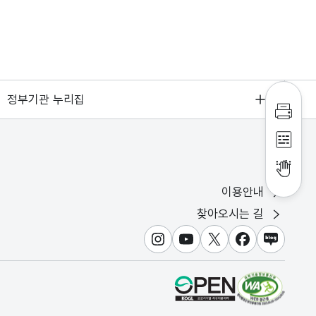
정부기관 누리집
인쇄하
점자파
점자뷰
이용안내
찾아오시는 길
인스타그램
유튜브
X
페이스북
블로그