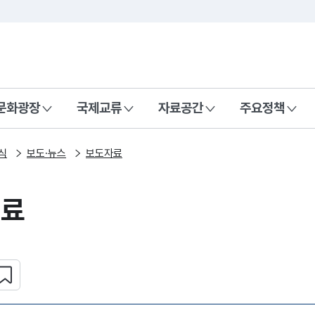
본문 바로가기
주메뉴 바로가기
 나라, 함께 행복한 대한민국
문화광장
국제교류
자료공간
주요정책
식
보도·뉴스
보도자료
자료
심 콘텐츠 설정하기
복사