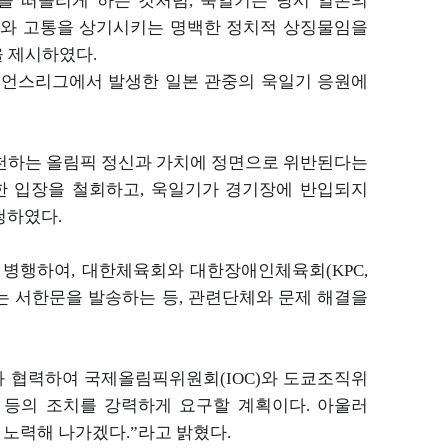
을 떠올리게 하는 것처럼
,
욱일기는 당시 일본의
처와 고통을 상기시키는 명백한
정치적 상징물임을
을 제시하였다
.
피언스리그에서
발생한 일본 관중의 욱일기 응원에
천
하는 올림픽 정신과 가치에 정면으로 위반된다는
한 입장을 철회하고
,
욱일기가 경기장에
반입되지
요청하였다
.
과
병행하여
,
대한체육회와 대한장애인체육회
(KPC,
는 서한문을 발송하는 등
,
관련단체와 문제 해결을
과 협력하여 국제올림픽위원회
(IOC)
와 도쿄조직위
 등의 조치를 강력하게 요구할
계획이다
.
아울러
록 노력해 나가겠다
.”
라고 밝혔다
.