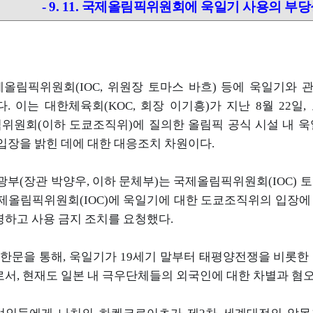
- 9. 11. 국제올림픽위원회에 욱일기 사용의 부당
제올림픽위원회
(IOC,
위원장 토마스 바흐
)
등에 욱일기와 
다
.
이는 대한체육회
(KOC,
회장 이기흥
)
가 지난
8
월
22
일
,
직위원회
(
이하 도쿄조직위
)
에 질의한 올림픽 공식 시설 내 
입장을 밝힌 데에 대한 대응조치 차원이다
.
광부
(
장관 박양우
,
이하 문체부
)
는 국제올림픽위원회
(IOC)
토
제올림픽위원회
(IOC)
에 욱일기에 대한 도쿄조직위의 입장에 
명하고 사용 금지 조치를 요청했다
.
한문을 통해
,
욱일기가
19
세기 말부터 태평양전쟁을 비롯한
로서
,
현재도
일본 내 극우단체들의 외국인에 대한 차별과 혐오