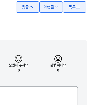
윗글
아랫글
목록
분발해
주세요
실망
이에요
0
0