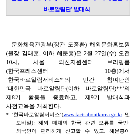
바로알림단’ 발대식 -
문화체육관광부
(
장관 도종환
)
해외문화홍보원
(
원장 김태훈
,
이하 해문홍
)
은
2
월
27
일
(
수
)
오전
10
시
,
서울 외신지원센터 브리핑룸
(
한국프레스센터
10
층
)
에서
‘
한국바로알림서비스
*’
의 민간 참여단인
‘
대한민국 바로알림단
(
이하
바로알림단
)**’
의
제
8
기 활동을 종료하고
,
제
9
기 발대식과
사전교육을 개최한다
.
*
‘
한국바로알림서비스
’(
www.factsaboutkorea.go.kr
및
모바일
):
해외 매체의 한국 관련 오류를
국민
·
외국인이 편리하게 신고할 수 있고
,
해문홍이