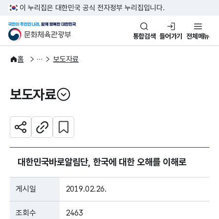
본문 바로가기
주메뉴 바로가기
이 누리집은 대한민국 공식 전자정부 누리집입니다.
국민이 주인인 나라, 함께 행복한
문화체육관광부
통합검색
들어가기
전체메뉴
알림·소식
보도·뉴스
홈
보도자료
보도자료
열기
관심 콘텐츠 설정하기
공유하기
주소복사
대한민국바로알림단, 한국에 대한 오해를 이해로
게시일
2019.02.26.
조회수
2463