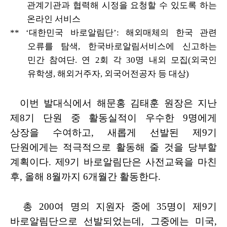
관계기관과 협력해 시정을 요청할 수 있도록 하는
온라인 서비스
**
‘
대한민국 바로알림단
’:
해외매체의 한국 관련
오류를 탐색
,
한국바로알림서비스에 신고하는
민간
참여단
.
연
2
회 각
30
명 내외 모집
(
외국인
유학생
,
해외거주자
,
외국어전공자 등 대상
)
이번 발대식에서 해문홍 김태훈 원장은 지난
제
8
기 단원 중 활동실적이
우수한
9
명에게
상장을 수여하고
,
새롭게 선발된 제
9
기
단원에게는
적극적으로 활동해 줄 것을 당부할
계획이다
.
제
9
기 바로알림단은 사전교육을 마친
후
,
올해
8
월까지
6
개월간 활동한다
.
총
200
여 명의 지원자 중에
35
명이 제
9
기
바로알림단으로 선발되었는데
,
그중에는
미국
,