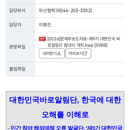
담당부서
외신협력과(044-203-3352)
담당자
이명진
[0226]문체부보도자료-제9기 대한민국 바
로알림단 발대식 개최.hwp [59KB]
본문파일
내려받기
미리보기
붙임파일
대한민국바로알림단, 한국에 대한
오해를 이해로
- 민간 참여 해외매체 오류 발굴단, ‘제9기 대한민국