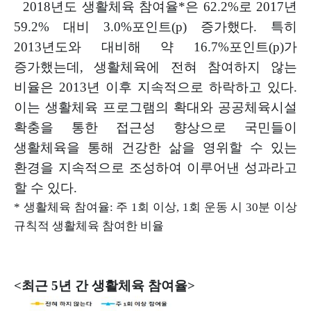
2018
년도 생활체육 참여율
*
은
62.2%
로
2017
년
59.2%
대비
3.0%
포인트
(p)
증가했다
.
특히
2013
년도와 대비해 약
16.7%
포인트
(p)
가
증가했는데
,
생활
체육에 전혀 참여하지 않는
비율은
2013
년 이후 지속적으로 하락하고 있다
.
이는 생활체육 프로그램의 확대와 공공체육시설
확충을 통한 접근성 향상
으로 국민들이
생활체육을 통해 건강한 삶을 영위할 수 있는
환경을 지속적
으로 조성하여 이루어낸 성과라고
할 수 있다
.
*
생활체육 참여율
:
주
1
회 이상
, 1
회 운동 시
30
분 이상
규칙적 생활체육 참여한 비율
<
최근
5
년 간 생활체육 참여율
>