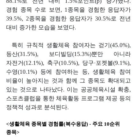
88.1%
로 전년 대비
1.5%
포인트
(p)
증가했다
.
경험 종목 수로 보면
, 1
종목을 경험한 응답자가
39.5%, 2
종목을 경험한 응답자가
30.5%
로 전년
대비 증가한 모습을 보였다
.
특히 규칙적 생활체육 참여자는 걷기
(45.0%),
등산
(31.5%),
보디빌딩
(15.3%)
뿐만 아니라
자전거
(12.1%),
축구
(10.5%),
당구
·
포켓볼
(9.1%),
수영
(10.1%)
등에 참여하는 등
,
생활체육 참여
비율이 높아지는 것과 함께
그 종목도
확대되고
있는 것으로 나타났다
.
이는 공공체육시설 확충
,
스포츠
클럽을 통한 체육활동
프로그램 제공 등의
정책적 성과로 분석된다
.
<
생활체육 종목별 경험률
(
복수응답
) -
주요
10
순위
종목
>