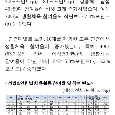
7.2%
포인트
(p), 8.6%
포인트
(p)
상승해 남성
40~50
대 참여율에 비해 크게 증가하였으며
,
여성
70
대의 생활체육 참여율도 작년보다
7.4%
포인트
(p)
상승했다
.
연령대별로 보면
, 10
대를 제외한 모든 연령에서
생활체육 참여율이 증가했는데
,
특히
40
대
(65.7%)
와
70
세 이상
(59.8%)
의 생활체육
참여율이 작년 대비 각각
5.3%
포인트
(p), 5.2%
포인트
(p)
증가했다
.
<
성별
&
연령별 체육활동 참여율 및 참여 빈도
>
(
대상
:
전체
,
단위
: %, %p)