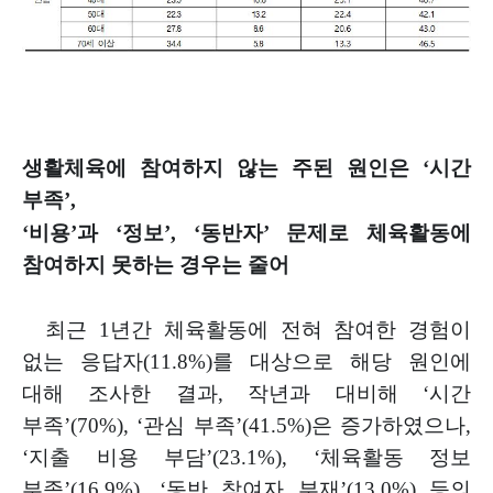
생활체육에 참여하지 않는 주된 원인은
‘
시간
부족
’,
‘
비용
’
과
‘
정보
’, ‘
동반자
’
문제로 체육활동에
참여하지 못하는 경우는 줄어
최근
1
년간 체육활동에 전혀 참여한 경험이
없는 응답자
(11.8%)
를
대상으로 해당 원인에
대해 조사한 결과
,
작년과 대비해
‘
시간
부족
’(70%), ‘
관심 부족
’(41.5%)
은 증가하였으나
,
‘
지출 비용 부담
’(23.1%), ‘
체육활동 정보
부족
’(16.9%), ‘
동반 참여자 부재
’(13.0%)
등의