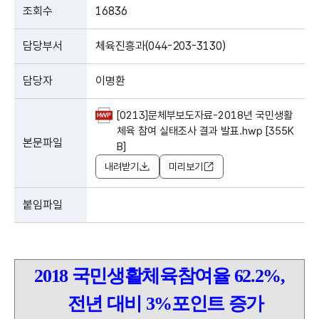
조회수
16836
담당부서
체육진흥과(044-203-3130)
담당자
이명환
[0213]문체부보도자료-2018년 국민생활
체육 참여 실태조사 결과 발표.hwp [355K
본문파일
B]
내려받기
미리보기
붙임파일
2018
국민생활체육참여율
62.2%,
전년 대비
3%
포인트 증가