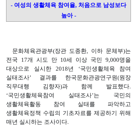
-
여성의 생활체육 참여율
,
처음으로 남성보다
높아
-
문화체육관광부
(
장관 도종환
,
이하 문체부
)
는
전국
17
개 시도 만
10
세 이상
국민
9,000
명을
대상으로 실시한
2018
년
‘
국민생활체육 참여
실태조사
’
결과를 한국문화관광연구원
(
원장
직무대행 김향자
)
과 함께 발표했다
.
‘
국민
생활체육참여 실태조사
’
는 국민의
생활체육활동 참여 실태를 파악하
고
생활체육정책 수립의 기초자료를 제공하기 위해
매년 실시하는 조사이다
.