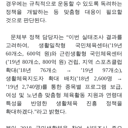
경우에는
규칙적으로 운동할 수 있도록 독려하는
정책을 개발하는 등 맞춤형 대응이
필요할
것으로 판단된다
.
문체부 정책 담당자는
“
이번 실태조사 결과를
고려하여
,
생활밀착형
국민체육센터
(’19
년
60
개소
, 600
억 원
)
와 근린생활형 국민체육센터
(’19
년
80
개소
, 800
억 원
)
건립
,
지역 스포츠클럽
확대
(’18
년
76
개소
→
’19
년
97
개소
),
생활체육지도자 확대 배치
(’18
년
2,600
명
→
’19
년
2,740
명
)
를 통한 종목별
프로그램 보급
,
여성 및 노년층 맞춤형 체육활동 지원과 연령대
특성을
반영한 생활체육 진흥 정책을
확대하겠다
.”
라고 밝혔다
.