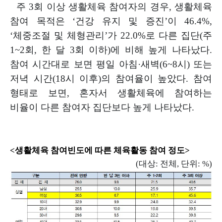
주
3
회 이상 생활체육 참여자의 경우
,
생활체육
참여 목적은
‘
건강 유지 및 증진
’
이
46.4%,
‘
체중조절 및 체형관리
’
가
22.0%
로 다른 집단
(
주
1~2
회
,
한 달
3
회 이하
)
에 비해 높게 나타났다
.
참여 시간대로
보면 평일 아침
·
새벽
(6~8
시
)
또는
저녁 시간
(18
시 이후
)
의 참여율이 높았다
.
참여
형태로 보면
,
혼자서 생활체육에 참여하는
비율이 다른 참여자 집단보다 높게 나타났다
.
<
생활체육 참여빈도에 따른 체육활동 참여 정도
>
(
대상
:
전체
,
단위
: %)