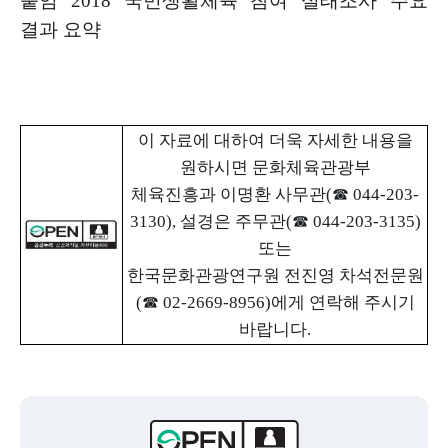
붙임
2018
국민생활체육 참여 실태조사 주요
결과 요약
이 자료에 대하여 더욱 자세한 내용을
원하시면 문화체육관광부
체육진흥과 이명환 사무관
(
☎
044-203-
3130),
설경은 주무관
(
☎
044-203-3135)
또는
한국문화관광연구원 전진영 차석전문원
(
☎
02-2669-8956)
에게
연락해 주시기
바랍니다
.