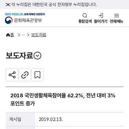
본문 바로가기
주메뉴 바로가기
이 누리집은 대한민국 공식 전자정부 누리집입니다.
국민이 주인인 나라, 함께 행복한
문화체육관광부
통합검색
들어가기
전체메뉴
알림·소식
보도·뉴스
홈
보도자료
보도자료
열기
관심 콘텐츠 설정하기
공유하기
주소복사
2018 국민생활체육참여율 62.2%, 전년 대비 3%
포인트 증가
게시일
2019.02.13.