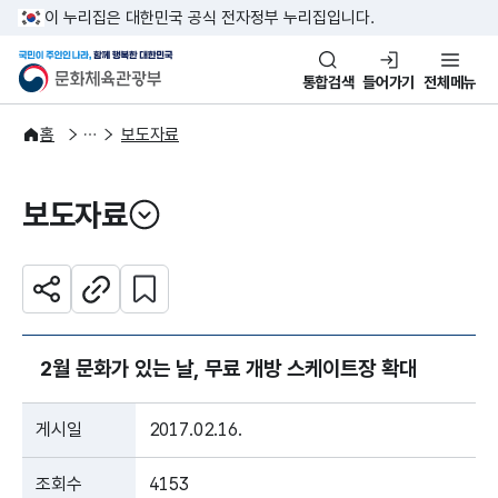
본문 바로가기
주메뉴 바로가기
이 누리집은 대한민국 공식 전자정부 누리집입니다.
국민이 주인인 나라, 함께 행복한
문화체육관광부
통합검색
들어가기
전체메뉴
알림·소식
보도·뉴스
홈
보도자료
보도자료
열기
관심 콘텐츠 설정하기
공유하기
주소복사
2월 문화가 있는 날, 무료 개방 스케이트장 확대
게시일
2017.02.16.
조회수
4153