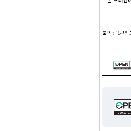
위한 오리엔테
붙임 : ‘14