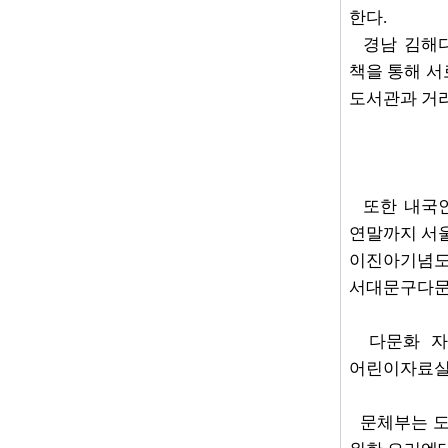
한다.
경남 김해다
책을 통해 서
도서관과 거
또한
내국
연말까지 서
이진아기념도
서대문구다문
다문화 자
어린이자료실
문체부는
도