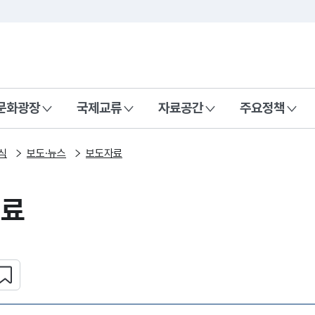
본문 바로가기
주메뉴 바로가기
 나라, 함께 행복한 대한민국
문화광장
국제교류
자료공간
주요정책
식
보도·뉴스
보도자료
자료
심 콘텐츠 설정하기
복사