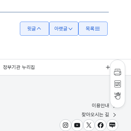
윗글
아랫글
목록
정부기관 누리집
인쇄하
점자파
점자뷰
이용안내
찾아오시는 길
인스타그램
유튜브
X
페이스북
블로그