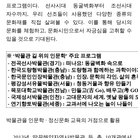
프로그램이다.
선사시대 동굴벽화부터 조선시대
자수까지, 우리 선조들이 사용했던 다양한
종류의
문화재를 직접 살펴볼 수 있다. 이를 통해 당시의
문화를 체험하고, 문화시민으로서 자긍심을 고취할 수
있을 것으로 기대된다.
※ ‘박물관 길 위의 인문학’ 주요 프로그램
- 전곡선사박물관(경기) : 떠나요! 동굴벽화 속으로
- 한국도량형박물관(충남) : 도량형과 함께하는 과학이야
- 한국문인인장박물관(충남) : 인장, 문학의 각인, 삶의 흔
- 평강성서유물박물관(서울) : 청동거울과 향유 만들기
- 목포대학교박물관(전남) : 만들고(古 Go), 배우고(考 GO
- 국제성서박물관(인천) : 고대문자의 세계, 옛날 왕들의
- 연기향토박물관(세종) : 교과서에 나오는 놀이 나들이
박물관을 인문학 · 정신문화 교육의 거점으로 활용
2013년 땅끝해양자연사박물관 등 총 10개관에서