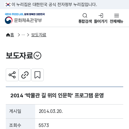
본문 바로가기
주메뉴 바로가기
이 누리집은 대한민국 공식 전자정부 누리집입니다.
국민이 주인인 나라, 함께 행복한
문화체육관광부
통합검색
들어가기
전체메뉴
알림·소식
보도·뉴스
홈
보도자료
보도자료
열기
관심 콘텐츠 설정하기
공유하기
주소복사
2014 ‘박물관 길 위의 인문학’ 프로그램 운영
게시일
2014.03.20.
조회수
5573