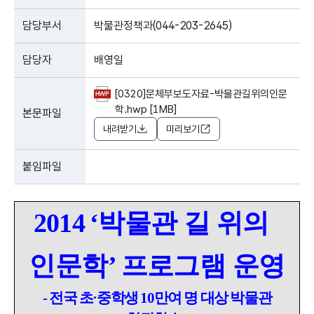
담당부서
박물관정책과(044-203-2645)
담당자
배영일
[0320]문체부보도자료-박물관길위의인문
학.hwp [1MB]
본문파일
내려받기
미리보기
붙임파일
2014
‘
박물관 길 위의
인문학
’
프로그램 운영
- 전국 초·중학생 10만여 명 대상 박물관