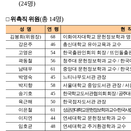
(24명)
(총 14명)
□ 위촉직 위원
성 명
연 령
현 
김봉희(위원장)
68
이화여자대학교 문헌정보학과 
강은주
46
총신대학교 유아교육과 교수
고영은
54
한국출판인회의 회장 / 뜨인돌출
곽동철
56
청주대 문헌정보학과 교수 / 한
남태우
61
중앙대 문헌정보학과 교수 / 한
박영숙
45
느티나무도서관 관장
박지향
58
서울대학교 중앙도서관 관장 / 
송기호
45
한국학교도서관협의회 회장 /
공주대
육근해
50
한국점자도서관 관장
이은철
61
성균관대학교 문헌정보학과 교수 / 한국
이지연
44
연세대학교 문헌정보학과 교수
임호균
48
연세대학교 주거환경학과 교수