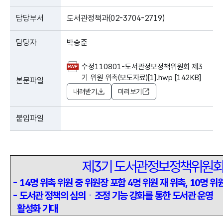
담당부서
도서관정책과(02-3704-2719)
담당자
박승준
수정110801-도서관정보정책위원회 제3
기 위원 위촉(보도자료)[1].hwp [142KB]
본문파일
내려받기
미리보기
붙임파일
제3기 도서관정보정책위원회
- 14명 위촉 위원 중 위원장 포함 4명 위원 재 위촉, 10명 위
- 도서관 정책의 심의
ㆍ
조정 기능 강화를 통한 도서관 운영
활성화 기대