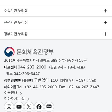
소속기관 누리집
관련기관 누리집
정부기관 누리집
문화체육관광부
30119 세종특별자치시 갈매로 388 정부세종청사 15동
044-203-2000
대표전화
(평일 9시 ~ 18시, 유료)
팩스 044-203-3447
국번없이 110
정부민원안내콜센터
(평일 9시 ~ 18시, 무료)
해외이용
Tel. +82-44-203-2000
Fax. +82-44-203-3447
이용안내
찾아오시는 길
인스타그램
유튜브
X
페이스북
블로그