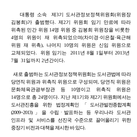
대통령 소속 제3기 도서관정보정책위원회(위원장
김봉희)가 출범했다. 제2기 위원회 임기 만료에 따라
위촉된 민간 위원 14명 위원 중 김봉희 위원장을 비롯한
4명의 위원이 재 위촉되었으며(차미경·이은철·육근해
위원 재 위촉), 나머지 10명의 위원은 신임 위원으로
교체되었다. 위원 임기는 2011년 8월 1일부터 2013년
7월 31일까지 2년간이다.
새로 출범하는 도서관정보정책
위원회는
도서관법에 따라
당연직
위원과 위촉직 위원
으로 구성되며, 당연직 위원은
문화체육관광부장관 등 10명이고 위촉직 위원은
14명으로 총 24명이다. 지난 제1기와
제2기 위원회에서는
도서관진흥을 위한 법정
계획인「도서관발전종합계획
(2009~2013)」을
수립
ㆍ
발표
하는 등 우리나라 도서관
인프라
및
서비스를 선진국 수준으로 끌어
올리기 위한
중장기 비전과 대책을 제시한 바 있다.