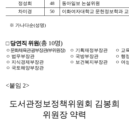
정성희
48
동아일보 논설위원
차미경
50
이화여자대학교 문헌정보학과 
※ 가나다순(성명)
(총 10명)
□ 당연직 위원
ㅇ 문화체육관광부장관(부위원장)
ㅇ 기획재정부장관
ㅇ 교
ㅇ 법무부장관
ㅇ 국방부장관
ㅇ 행
ㅇ 지식경제부장관
ㅇ 보건복지부장관
ㅇ 여
ㅇ 국토해양부장관
<붙임 2>
도서관정보정책위원회 김봉희
위원장 약력