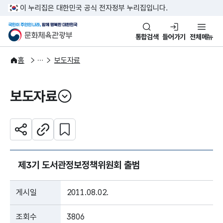
본문 바로가기
주메뉴 바로가기
이 누리집은 대한민국 공식 전자정부 누리집입니다.
국민이 주인인 나라, 함께 행복한
문화체육관광부
통합검색
들어가기
전체메뉴
알림·소식
보도·뉴스
홈
보도자료
보도자료
열기
관심 콘텐츠 설정하기
공유하기
주소복사
제3기 도서관정보정책위원회 출범
게시일
2011.08.02.
조회수
3806