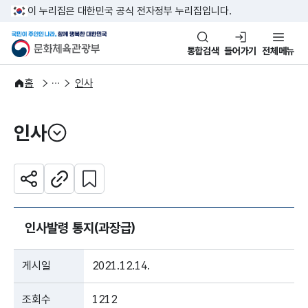
본문 바로가기
주메뉴 바로가기
이 누리집은 대한민국 공식 전자정부 누리집입니다.
국민이 주인인 나라, 함께 행복한
문화체육관광부
통합검색
들어가기
전체메뉴
알림·소식
알림
홈
인사
인사
열기
관심 콘텐츠 설정하기
공유하기
주소복사
인사발령 통지(과장급)
게시일
2021.12.14.
조회수
1212