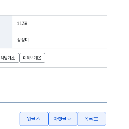
1138
장정미
내려받기
미리보기
윗글
아랫글
목록