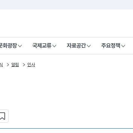
본문 바로가기
주메뉴 바로가기
 나라, 함께 행복한 대한민국
문화광장
국제교류
자료공간
주요정책
식
알림
인사
심 콘텐츠 설정하기
복사