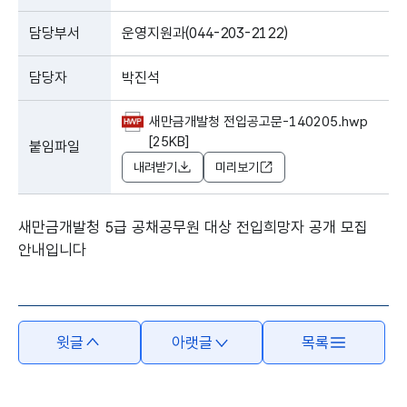
담당부서
운영지원과(044-203-2122)
담당자
박진석
새만금개발청 전입공고문-140205.hwp
[25KB]
붙임파일
내려받기
미리보기
새만금개발청 5급 공채공무원 대상 전입희망자 공개 모집
안내입니다
윗글
아랫글
목록