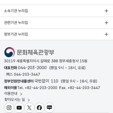
소속기관 누리집
관련기관 누리집
정부기관 누리집
문화체육관광부
30119 세종특별자치시 갈매로 388 정부세종청사 15동
044-203-2000
대표전화
(평일 9시 ~ 18시, 유료)
팩스 044-203-3447
국번없이 110
정부민원안내콜센터
(평일 9시 ~ 18시, 무료)
해외이용
Tel. +82-44-203-2000
Fax. +82-44-203-3447
이용안내
찾아오시는 길
인스타그램
유튜브
X
페이스북
블로그