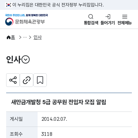
본문 바로가기
주메뉴 바로가기
이 누리집은 대한민국 공식 전자정부 누리집입니다.
국민이 주인인 나라, 함께 행복한
문화체육관광부
통합검색
들어가기
전체메뉴
알림·소식
알림
홈
인사
인사
열기
관심 콘텐츠 설정하기
공유하기
주소복사
새만금개발청 5급 공무원 전입자 모집 알림
게시일
2014.02.07.
조회수
3118