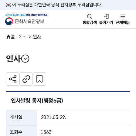
본문 바로가기
주메뉴 바로가기
이 누리집은 대한민국 공식 전자정부 누리집입니다.
국민이 주인인 나라, 함께 행복한
문화체육관광부
통합검색
들어가기
전체메뉴
알림·소식
알림
홈
인사
인사
열기
관심 콘텐츠 설정하기
공유하기
주소복사
인사발령 통지(행정5급)
게시일
2021.03.29.
조회수
1563