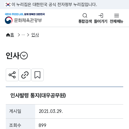
본문 바로가기
주메뉴 바로가기
이 누리집은 대한민국 공식 전자정부 누리집입니다.
국민이 주인인 나라, 함께 행복한
문화체육관광부
통합검색
들어가기
전체메뉴
알림·소식
알림
홈
인사
인사
열기
관심 콘텐츠 설정하기
공유하기
주소복사
인사발령 통지(대우공무원)
게시일
2021.03.29.
조회수
899