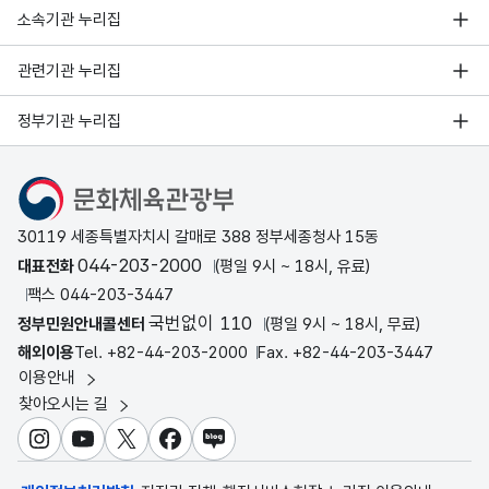
소속기관 누리집
관련기관 누리집
정부기관 누리집
문화체육관광부
30119 세종특별자치시 갈매로 388 정부세종청사 15동
044-203-2000
대표전화
(평일 9시 ~ 18시, 유료)
팩스 044-203-3447
국번없이 110
정부민원안내콜센터
(평일 9시 ~ 18시, 무료)
해외이용
Tel. +82-44-203-2000
Fax. +82-44-203-3447
이용안내
찾아오시는 길
인스타그램
유튜브
X
페이스북
블로그