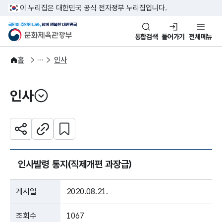
본문 바로가기
주메뉴 바로가기
이 누리집은 대한민국 공식 전자정부 누리집입니다.
국민이 주인인 나라, 함께 행복한
문화체육관광부
통합검색
들어가기
전체메뉴
알림·소식
알림
홈
인사
인사
열기
관심 콘텐츠 설정하기
공유하기
주소복사
인사발령 통지(직제개편 과장급)
게시일
2020.08.21.
조회수
1067