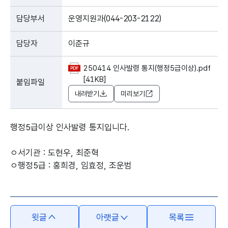
담당부서
운영지원과(044-203-2122)
담당자
이준규
250414 인사발령 통지(행정5급이상).pdf
[41KB]
붙임파일
내려받기
미리보기
행정5급이상 인사발령 통지입니다.
ㅇ서기관 : 도현우, 최준혁
ㅇ행정5급 : 홍희경, 임효정, 조운범
윗글
아랫글
목록