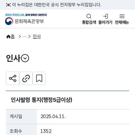
본문 바로가기
주메뉴 바로가기
이 누리집은 대한민국 공식 전자정부 누리집입니다.
국민이 주인인 나라, 함께 행복한
문화체육관광부
통합검색
들어가기
전체메뉴
알림·소식
알림
홈
인사
인사
열기
관심 콘텐츠 설정하기
공유하기
주소복사
인사발령 통지(행정5급이상)
게시일
2025.04.11.
조회수
1352