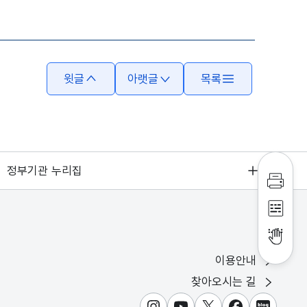
윗글
아랫글
목록
정부기관 누리집
인쇄하
점자파
점자뷰
이용안내
찾아오시는 길