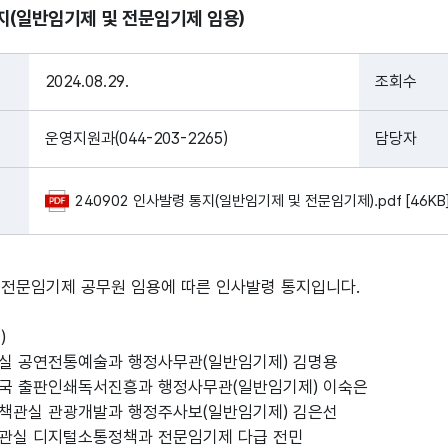
지(일반임기제 및 전문임기제 임용)
2024.08.29.
조회수
운영지원과(044-203-2265)
담당자
240902 인사발령 통지(일반임기제 및 전문임기제).pdf [46KB
 전문임기제 공무원 임
용에 따른 인사발령 통지입니다.
)
실 공연전통예술과 행정사무관(일반임기제) 김명용
국 출판인쇄독서진흥과 행정사무관(일반임기제) 이숙은
책관실 관광개발과 행정주사보(일반임기제) 김은선
관실 디지털소통정책과 전문임기제 다급 전민