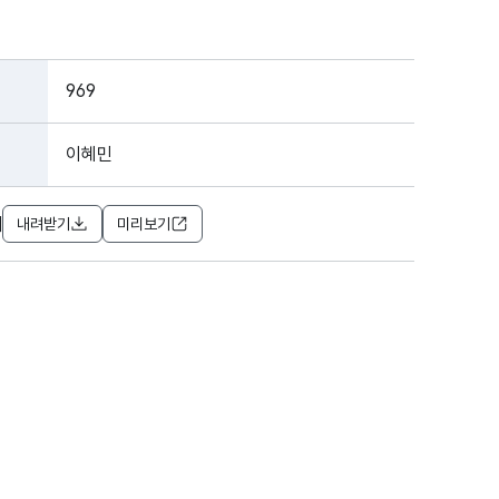
969
이혜민
]
내려받기
미리보기