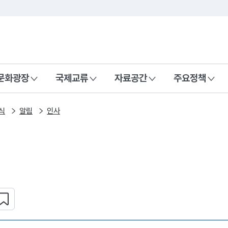
본문 바로가기
주메뉴 바로가기
 나라, 함께 행복한 대한민국
문화광장
국제교류
자료공간
주요정책
식
알림
인사
심 콘텐츠 설정하기
복사